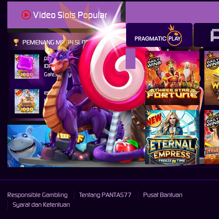
Video Slots Popular
PEMENANG MESIN SLOT
pangl****l
IDR
14,900,000.00
Gates of Olympus 1000
esco****7
IDR
7,690,000.00
Gates of Olympus 1000
rr2****r
IDR
6,173,500.00
Starlight Princess™ 1000
berr****e
IDR
3,914,000.00
Mahjong Wins 3 – Black
Scatter
Responsible Gambling
Tentang PANTAS77
Pusat Bantuan
Syarat dan Ketentuan
dende****9
IDR
2,901,600.00