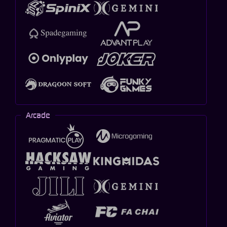
Arcade