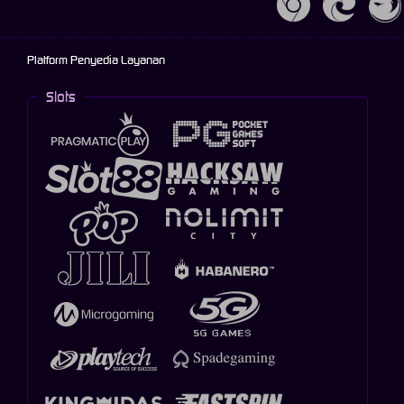
Platform Penyedia Layanan
Slots