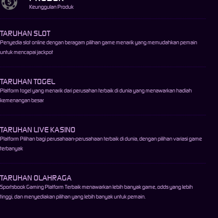
Keunggulan Produk
TARUHAN SLOT
Penyedia slot online dengan beragam pilihan game menarik yang memudahkan pemain
untuk mencapai jackpot
TARUHAN TOGEL
Platform togel yang menarik dari perusahan terbaik di dunia yang menawarkan hadiah
kemenangan besar
TARUHAN LIVE KASINO
Platform Pilihan bagi perusahaan-perusahaan terbaik di dunia, dengan pilihan variasi game
terbanyak
TARUHAN OLAHRAGA
Sportsbook Gaming Platform Terbaik menawarkan lebih banyak game, odds yang lebih
tinggi, dan menyediakan pilihan yang lebih banyak untuk pemain.