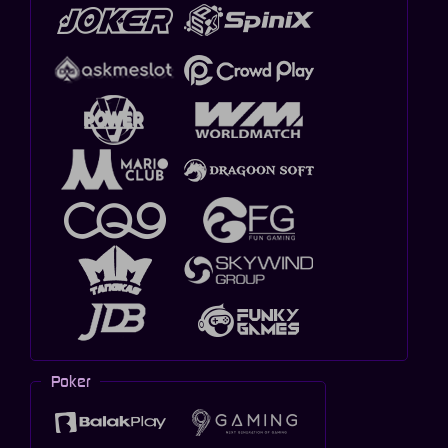
Poker