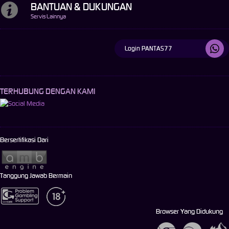
BANTUAN & DUKUNGAN
Servis Lainnya
Login PANTAS77
TERHUBUNG DENGAN KAMI
Bersertifikasi Dari
Tanggung Jawab Bermain
Browser Yang Didukung