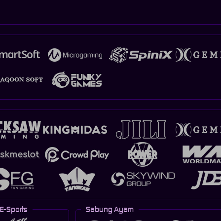
E-Sports
Sabung Ayam