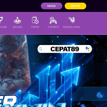
MASUK
DAFTAR
 GAME
ARCADE
POKER
E-SPORTS
SABUNG AYAM
PROMOSI