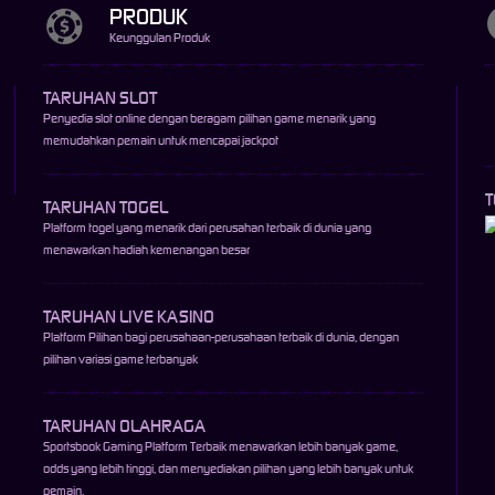
PRODUK
Keunggulan Produk
TARUHAN SLOT
Penyedia slot online dengan beragam pilihan game menarik yang
memudahkan pemain untuk mencapai jackpot
T
TARUHAN TOGEL
Platform togel yang menarik dari perusahan terbaik di dunia yang
menawarkan hadiah kemenangan besar
TARUHAN LIVE KASINO
Platform Pilihan bagi perusahaan-perusahaan terbaik di dunia, dengan
pilihan variasi game terbanyak
TARUHAN OLAHRAGA
Sportsbook Gaming Platform Terbaik menawarkan lebih banyak game,
odds yang lebih tinggi, dan menyediakan pilihan yang lebih banyak untuk
pemain.