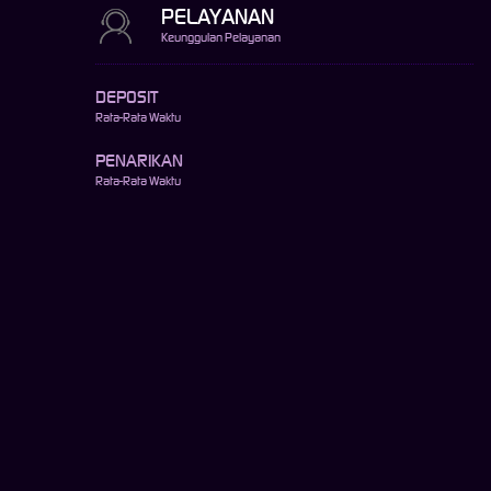
PELAYANAN
jac****2
Keunggulan Pelayanan
IDR
2,206,000.00
Gates of Olympus™
DEPOSIT
esco****7
Rata-Rata Waktu
IDR
1,921,050.00
Gates of Olympus 1000
PENARIKAN
esco****7
Rata-Rata Waktu
IDR
1,804,000.00
Gates of Olympus 1000
esco****7
IDR
1,795,000.00
Gates of Olympus 1000