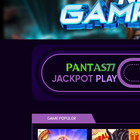
JACKPOT
PLAY
GAME POPULER